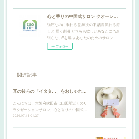
心と香りの中国式サロン クオーレ山田
強圧なのに眠れる 熟練技の不思議 流れる癒
しと 届く刺激 どちらも欲しいあなたに ❝頑
張らない❞を選ぶ あなたのためのサロン
フォロー
関連記事
耳の後ろの「イタタ…」をおしゃれにケア。サロン発のこだわり輪郭ピアスができました
こんにちは、大阪府吹田市は山田駅近くのリ
ラクゼーションサロン、心と香りの中国式…
2026.07.18 01:27