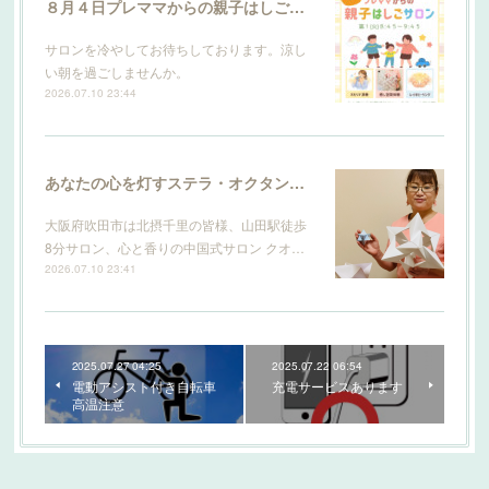
８月４日プレママからの親子はしごサロン
サロンを冷やしてお待ちしております。涼し
い朝を過ごしませんか。
2026.07.10 23:44
あなたの心を灯すステラ・オクタンギュラ
大阪府吹田市は北摂千里の皆様、山田駅徒歩
8分サロン、心と香りの中国式サロン クオ…
2026.07.10 23:41
2025.07.27 04:25
2025.07.22 06:54
電動アシスト付き自転車
充電サービスあります
高温注意