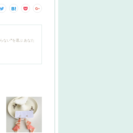
らない❞を選ぶ あなた