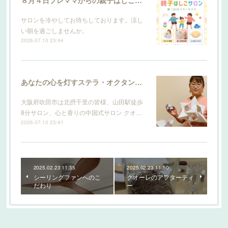
８月４日プレママからの親子はしごサロン
サロンを冷やしてお待ちしております。涼し
い朝を過ごしませんか。
2026.07.10 23:44
あなたの心を灯すステラ・オクタンギュラ
大阪府吹田市は北摂千里の皆様、山田駅徒歩
8分サロン、心と香りの中国式サロン クオ…
2026.07.10 23:41
2025.02.23 11:55
2025.02.23 11:50
シーリングファンへのこ
クオーレのアフターティ
だわり
ー