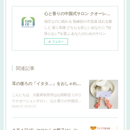
心と香りの中国式サロン クオーレ山田
強圧なのに眠れる 熟練技の不思議 流れる癒
しと 届く刺激 どちらも欲しいあなたに ❝頑
張らない❞を選ぶ あなたのためのサロン
フォロー
関連記事
耳の後ろの「イタタ…」をおしゃれにケア。サロン発のこだわり輪郭ピアスができました
こんにちは、大阪府吹田市は山田駅近くのリ
ラクゼーションサロン、心と香りの中国式…
2026.07.18 01:27