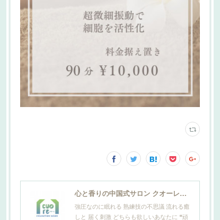
心と香りの中国式サロン クオーレ山田
強圧なのに眠れる 熟練技の不思議 流れる癒
しと 届く刺激 どちらも欲しいあなたに ❝頑